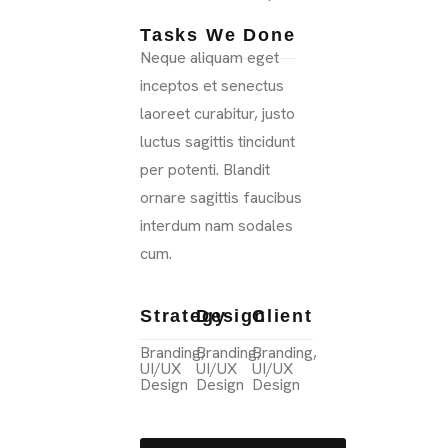
Tasks We Done
Neque aliquam eget
inceptos et senectus
laoreet curabitur, justo
luctus sagittis tincidunt
per potenti. Blandit
ornare sagittis faucibus
interdum nam sodales
cum.
Strategy
Design
Client
Branding,
Branding,
Branding,
UI/UX
UI/UX
UI/UX
Design
Design
Design