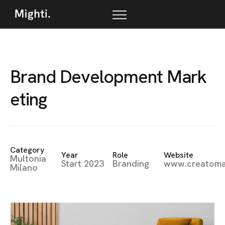
B
r
a
n
d
D
e
v
e
l
o
p
m
e
n
t
M
a
r
k
e
t
i
n
g
Category
Year
Role
Website
Multonia
Start 2023
Branding
www.creatom
Milano